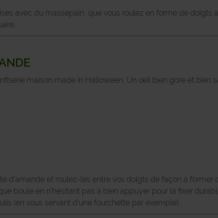
dises avec du massepain, que vous roulez en forme de doigts av
aire.
MANDE
onfiserie maison made in Halloween. Un œil bien gore et bien s
 d’amande et roulez-les entre vos doigts de façon à former d
que boule en n’hésitant pas à bien appuyer pour la fixer dura
oulis (en vous servant d’une fourchette par exemple).