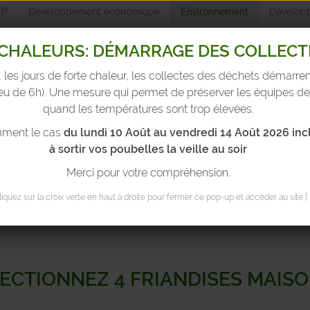
EP
Développement économique
Environnement
Développ
CHALEURS: DÉMARRAGE DES COLLECTE
, les jours de forte chaleur, les collectes des déchets démarre
Environnemen
ieu de 6h). Une mesure qui permet de préserver les équipes de
quand les températures sont trop élevées.
mment le cas
du lundi
10 Août au vendredi 14 Août 2026
inc
yparcs & bulles
Trier ses déchets
Réduire ses déchets
T
à sortir vos poubelles la veille au soir
een: confectionnez 4 friandises maison et zéro déchet
Merci pour votre compréhension.
Cliquez sur la croix verte en haut à droite pour fermer ce pop-up et accéder au site ]
CTIONNEZ 4 FRIANDISES MAISO