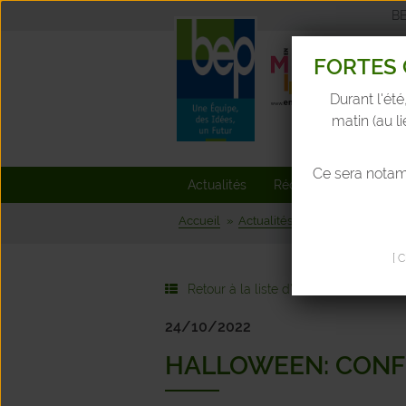
B
FORTES 
Durant l'été
matin (au l
Ce sera nota
Actualités
Réclamations
Rec
Accueil
Actualités & Agenda
Hallow
[ 
Retour à la liste d'actualités
24/10/2022
HALLOWEEN: CONFE