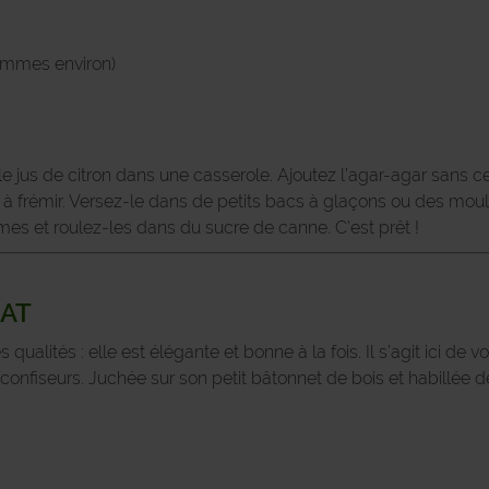
rammes environ)
 le jus de citron dans une casserole. Ajoutez l’agar-agar sans c
rémir. Versez-le dans de petits bacs à glaçons ou des moules 
s et roulez-les dans du sucre de canne. C’est prêt !
AT
ualités : elle est élégante et bonne à la fois. Il s’agit ici de 
nfiseurs. Juchée sur son petit bâtonnet de bois et habillée de