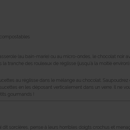
et compostables
sserole (au bain-marie) ou au micro-ondes, le chocolat noir ave
la tranche des rouleaux de réglisse (jusqu’à la moitié environ).
sucettes au réglisse dans le mélange au chocolat. Saupoudrez
s sucettes en les déposant verticalement dans un verre. Il ne vo
tits gourmands !
ui dit sorcières, pense à leurs horribles doigts crochus et menaç