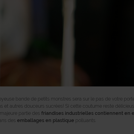
oyeuse bande de petits monstres sera sur le pas de votre port
et autres douceurs sucrées! Si cette coutume reste délicieus
 majeure partie des
friandises industrielles contiennent en
ans des
emballages en plastique
polluants.