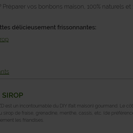
 ? Préparer vos bonbons maison, 100% naturels et
ttes délicieusement
frissonnantes
:
rop
ants
 SIROP
 est un incontournable du DIY (fait maison) gourmand. Le cô
du sirop de fraise, grenadine, menthe, cassis, etc. (de préférence
lement les friandises.