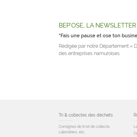
BEP’OSE, LA NEWSLETTER 
“Fais une pause et ose ton busine
Rédigée par notre Département « Dé
des entreprises namuroises.
Tri & collectes des déchets
R
Consignes de tri et de collecte,
Le
calendriers, etc.
C