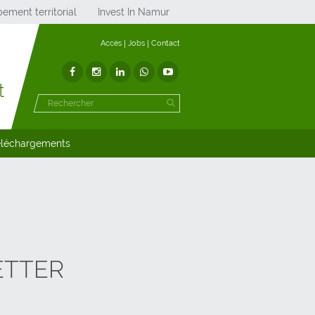
ement territorial
Invest In Namur
Accès
Jobs
Contact
t
éléchargements
ETTER