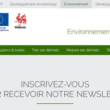
EP
Développement économique
Environnement
Développ
Environnemen
yparcs & bulles
Trier ses déchets
Réduire ses déchets
T
INSCRIVEZ-VOUS
 RECEVOIR NOTRE NEWSL