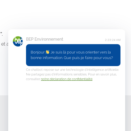
”.
BEP Environnement
2:23:24 AM
et actualités du BEP à destination
Bonjour
Je suis là pour vous orienter vers la
bonne information. Que puis-je faire pour vous?
Ce chatbot repose sur une technologie d’intelligence artificielle.
Ne partagez pas d’informations sensibles. Pour en savoir plus,
consultez
notre déclaration de confidentialité
.
Matériel & Animations
Votre e-shop en ligne
Commande du matériel de tri