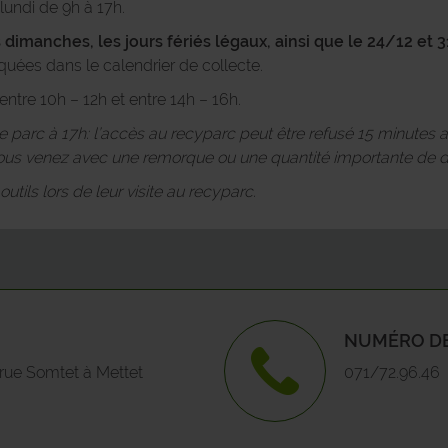
lundi de 9h à 17h.
 dimanches, les jours fériés légaux, ainsi que le 24/12 et 3
COUVIN
Grau
quées dans le calendrier de collecte.
DINANT
Les 
ntre 10h – 12h et entre 14h – 16h.
 le parc à 17h: l’accès au recyparc peut être refusé 15 minutes 
DOISCHE
Mais
s venez avec une remorque ou une quantité importante de d
tils lors de leur visite au recyparc.
EGHEZEE
Mett
FERNELMONT
Oret
FLOREFFE
Pont
NUMÉRO DE
FLORENNES
Prée
 rue Somtet à Mettet
071/72.96.46
FOSSES-LA-VILLE
Sain
FROIDCHAPELLE
Scry