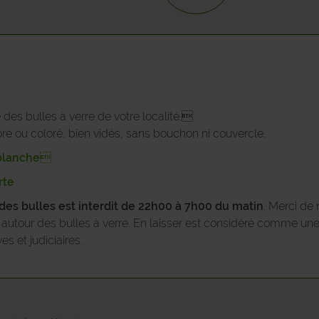
JEMEPPE-SUR-SAMBRE
LA BRUYERE
METTET
NAMUR
des bulles à verre de votre localité.
lore ou coloré, bien vidés, sans bouchon ni couvercle.
OHEY
e blanche
ONHAYE
rte
 des bulles est interdit de 22h00 à 7h00 du matin
. Merci de 
PHILIPPEVILLE
ts autour des bulles à verre. En laisser est considéré comme un
s et judiciaires.
PROFONDEVILLE
ROCHEFORT