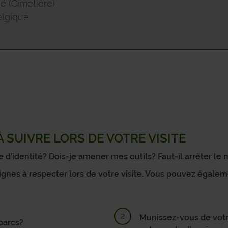
SAMBREVILLE
 (Cimetière)
lgique
SOMBREFFE
SOMME-LEUZE
VIROINVAL
VRESSE-SUR-SEMOIS
WALCOURT
 SUIVRE LORS DE VOTRE VISITE
YVOIR
d’identité? Dois-je amener mes outils? Faut-il arrêter le
ignes à respecter lors de votre visite. Vous pouvez égale
Munissez-vous de votre
parcs?