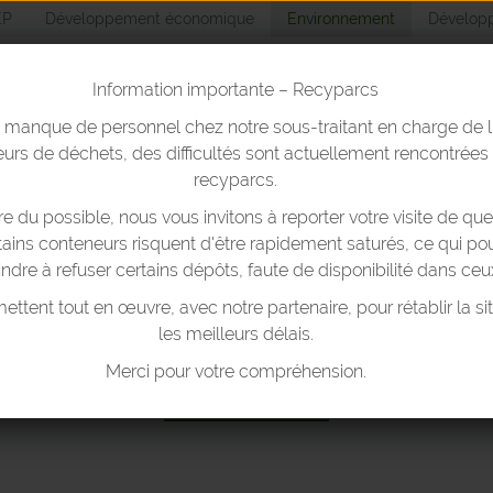
EP
Développement économique
Environnement
Développ
Information importante – Recyparcs
n manque de personnel chez notre sous-traitant en charge de l
Environnemen
urs de déchets, des difficultés sont actuellement rencontrées
recyparcs.
 du possible, nous vous invitons à reporter votre visite de que
yparcs & bulles
Trier ses déchets
Réduire ses déchets
T
rtains conteneurs risquent d'être rapidement saturés, ce qui pou
indre à refuser certains dépôts, faute de disponibilité dans ceu
ttent tout en œuvre, avec notre partenaire, pour rétablir la si
les meilleurs délais.
CYPARCS ET BULLES À VE
Merci pour votre compréhension.