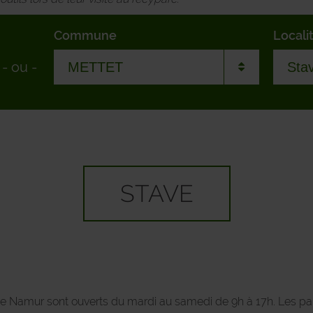
Commune
Locali
-
ou
-
ANDENNE
Bie
ANHEE
Bies
ASSESSE
Boss
STAVE
BEAURAING
Deva
BIEVRE
Erme
CERFONTAINE
Furn
 de Namur sont ouverts du mardi au samedi de 9h à 17h. Les 
CINEY
Gon