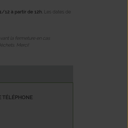
1/12 à partir de 12h.
Les dates de
x
Bruyères
avant la fermeture en cas
on
échets. Merci!
et
aury
 TÉLÉPHONE
t-Gérard