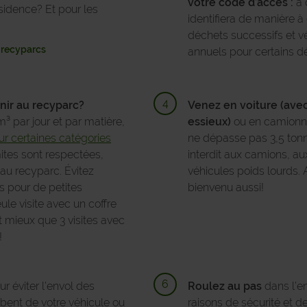
votre code d’accès :
à 
idence? Et pour les
identifiera de manière à
déchets successifs et vé
x recyparcs
annuels pour certains d
nir au recyparc?
Venez en voiture (ave
m³ par jour et par matière,
essieux)
ou en camionnet
r certaines catégories
ne dépasse pas 3,5 tonn
ites sont respectées,
interdit aux camions, au
au recyparc. Évitez
véhicules poids lourds. 
s pour de petites
bienvenu aussi!
le visite avec un coffre
st mieux que 3 visites avec
!
r éviter l’envol des
Roulez au pas
dans l’e
bent de votre véhicule ou
raisons de sécurité et de 