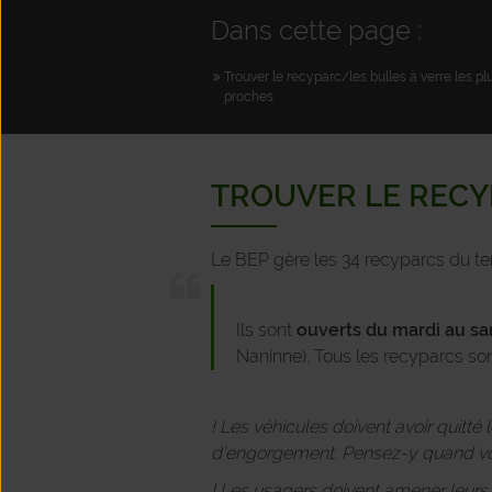
Dans cette page :
Trouver le recyparc/les bulles à verre les pl
proches
TROUVER LE RECY
Le BEP gère les 34 recyparcs du ter
Ils sont
ouverts du
mardi au sa
Naninne). Tous les recyparcs so
! Les véhicules doivent avoir quitté
d’engorgement. Pensez-y quand vou
! Les usagers doivent amener leurs ou