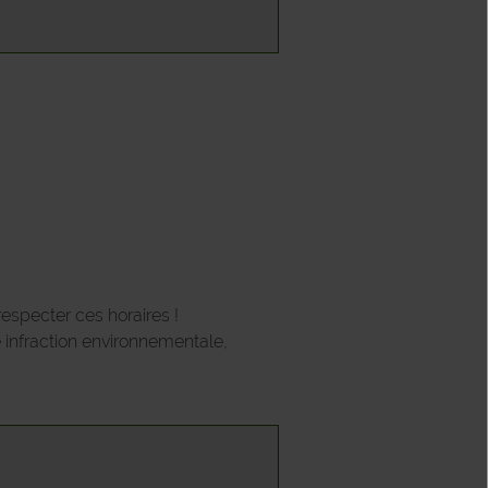
respecter ces horaires !
e infraction environnementale,