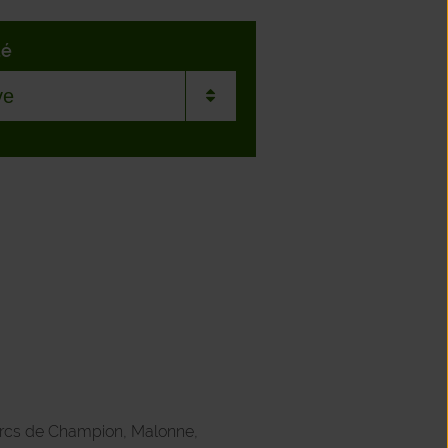
té
sme
merée
ière
nt-les-Bois
ton-sur-Biert
aux
parcs de Champion, Malonne,
oy