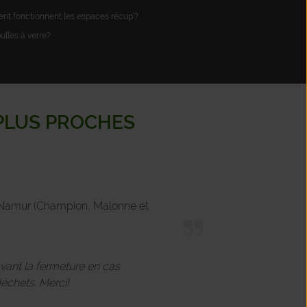
t fonctionnent les espaces récup’?
bulles à verre?
 PLUS PROCHES
de Namur (Champion, Malonne et
avant la fermeture en cas
échets. Merci!