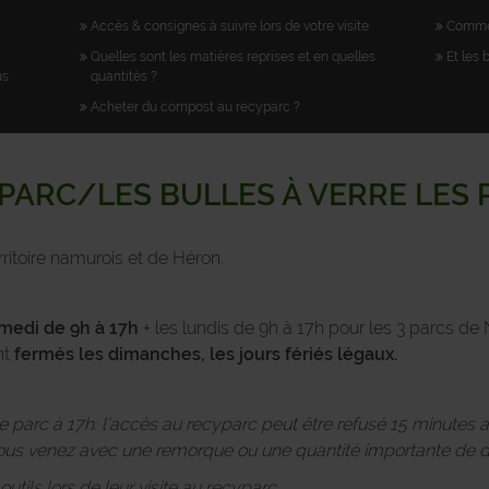
Accès & consignes à suivre lors de votre visite
Commen
Quelles sont les matières reprises et en quelles
Et les 
us
quantités ?
Acheter du compost au recyparc ?
PARC/LES BULLES À VERRE LES
ritoire namurois et de Héron.
medi de 9h à 17h
+ les lundis de 9h à 17h pour les 3 parcs 
nt
fermés les dimanches, les jours fériés légaux.
 le parc à 17h: l’accès au recyparc peut être refusé 15 minutes 
s venez avec une remorque ou une quantité importante de d
tils lors de leur visite au recyparc.