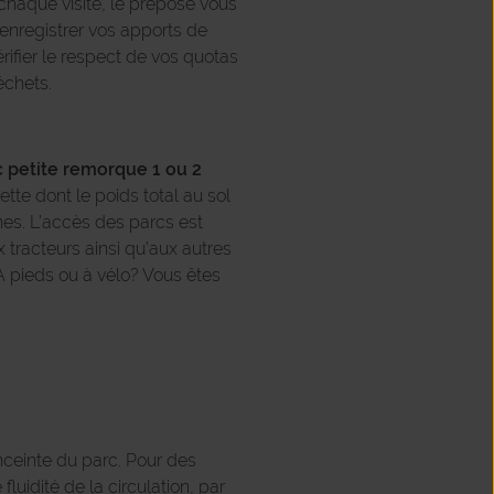
chaque visite, le préposé vous
 enregistrer vos apports de
rifier le respect de vos quotas
échets.
c petite remorque 1 ou 2
te dont le poids total au sol
es. L’accès des parcs est
x tracteurs ainsi qu’aux autres
A pieds ou à vélo? Vous êtes
nceinte du parc. Pour des
fluidité de la circulation, par