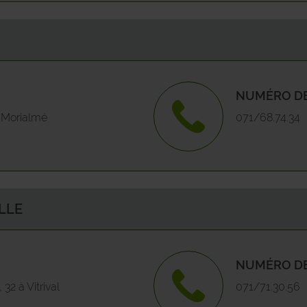
GEDINNE
Stav
GEMBLOUX
Wag
NUMÉRO DE
GESVES
 Morialmé
071/68.74.34
HAMOIS
HASTIERE
HAVELANGE
LLE
HERON
NUMÉRO DE
HOUYET
 32 à Vitrival
071/71.30.56