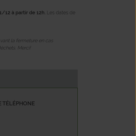
1/12 à partir de 12h.
Les dates de
n
nay
avant la fermeture en cas
ngue
échets. Merci!
oncelles
ouzin-Neuville
drôme
 TÉLÉPHONE
ogne
y
ville