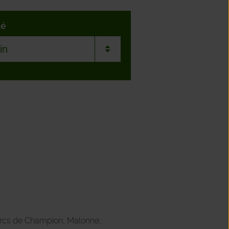
té
nville
raing
nne
haux
nt
parcs de Champion, Malonne,
dfontaine