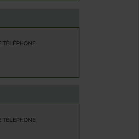
êche
cennes
 TÉLÉPHONE
sme
enne
 TÉLÉPHONE