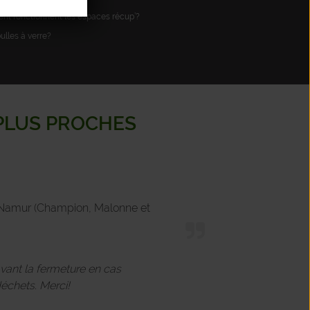
t fonctionnent les espaces récup’?
bulles à verre?
 PLUS PROCHES
de Namur (Champion, Malonne et
avant la fermeture en cas
échets. Merci!