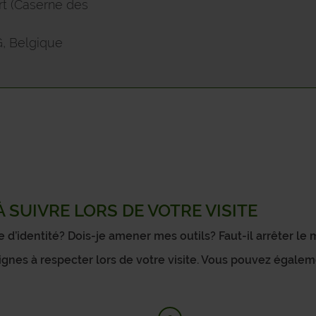
SAMBREVILLE
t (Caserne des
SOMBREFFE
, Belgique
SOMME-LEUZE
VIROINVAL
VRESSE-SUR-SEMOIS
WALCOURT
 SUIVRE LORS DE VOTRE VISITE
YVOIR
d’identité? Dois-je amener mes outils? Faut-il arrêter le
ignes à respecter lors de votre visite. Vous pouvez égale