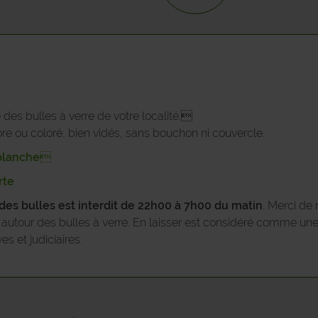
JEMEPPE-SUR-SAMBRE
LA BRUYERE
METTET
NAMUR
des bulles à verre de votre localité.
lore ou coloré, bien vidés, sans bouchon ni couvercle.
OHEY
e blanche
ONHAYE
rte
 des bulles est interdit de 22h00 à 7h00 du matin
. Merci de 
PHILIPPEVILLE
ts autour des bulles à verre. En laisser est considéré comme un
s et judiciaires.
PROFONDEVILLE
ROCHEFORT