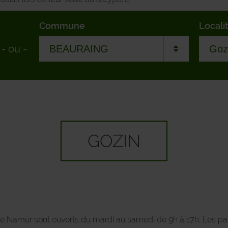
Commune
Locali
-
ou
-
ANDENNE
Baro
ANHEE
Beau
ASSESSE
Dion
GOZIN
BEAURAING
Fele
BIEVRE
Fesc
CERFONTAINE
Foca
 de Namur sont ouverts du mardi au samedi de 9h à 17h. Les 
CINEY
Froi