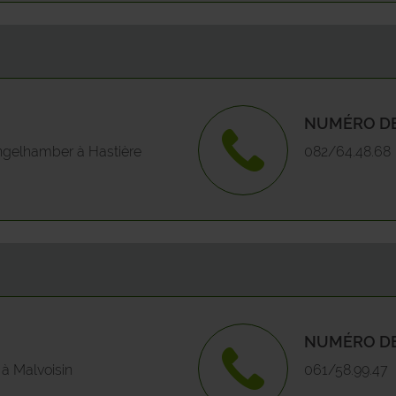
GEDINNE
Von
GEMBLOUX
Wan
NUMÉRO DE
GESVES
Wie
ngelhamber à Hastière
082/64.48.68
HAMOIS
Win
HASTIERE
HAVELANGE
HERON
NUMÉRO DE
HOUYET
 à Malvoisin
061/58.99.47