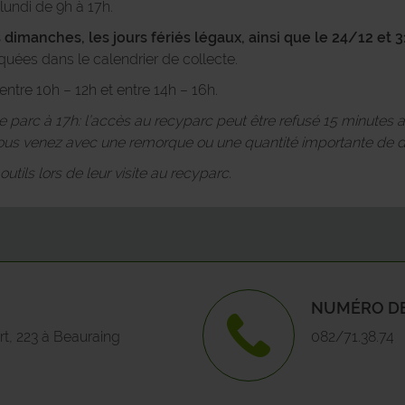
lundi de 9h à 17h.
 dimanches, les jours fériés légaux, ainsi que le 24/12 et 3
COUVIN
Gozi
quées dans le calendrier de collecte.
DINANT
Hon
ntre 10h – 12h et entre 14h – 16h.
 le parc à 17h: l’accès au recyparc peut être refusé 15 minutes 
DOISCHE
Javi
s venez avec une remorque ou une quantité importante de d
tils lors de leur visite au recyparc.
EGHEZEE
Mais
FERNELMONT
Mart
FLOREFFE
Pon
NUMÉRO DE
FLORENNES
Rev
t, 223 à Beauraing
082/71.38.74
FOSSES-LA-VILLE
Sevr
FROIDCHAPELLE
Than