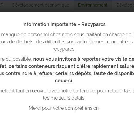
EP
Développement économique
Environnement
Développ
Information importante – Recyparcs
n manque de personnel chez notre sous-traitant en charge de l
Environnemen
urs de déchets, des difficultés sont actuellement rencontrées
recyparcs.
re du possible,
nous vous invitons à reporter votre visite 
yparcs & bulles
Trier ses déchets
Réduire ses déchets
T
ffet, certains conteneurs risquent d'être rapidement saturé
us contraindre à refuser certains dépôts, faute de disponib
ceux-ci.
ttent tout en œuvre, avec notre partenaire, pour rétablir la si
les meilleurs délais.
CYPARCS ET BULLES À VE
Merci pour votre compréhension.