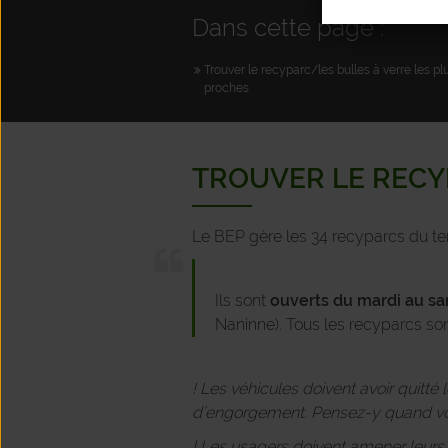
Dans cette page :
Trouver le recyparc/les bulles à verre les pl
proches
TROUVER LE RECY
Le BEP gère les 34 recyparcs du ter
Ils sont
ouverts du
mardi au sa
Naninne). Tous les recyparcs so
! Les véhicules doivent avoir quitté
d’engorgement. Pensez-y quand vou
! Les usagers doivent amener leurs ou