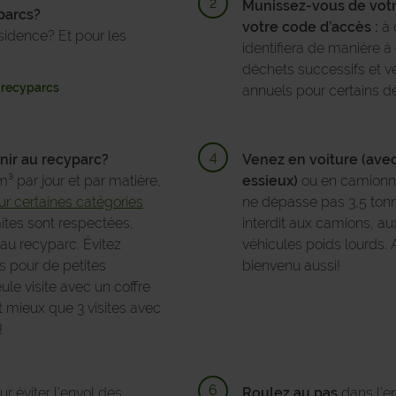
Munissez-vous de votre
parcs?
votre code d’accès :
à 
idence? Et pour les
identifiera de manière à
déchets successifs et vé
x recyparcs
annuels pour certains d
nir au recyparc?
Venez en voiture (ave
m³ par jour et par matière,
essieux)
ou en camionnet
r certaines catégories
ne dépasse pas 3,5 tonn
ites sont respectées,
interdit aux camions, au
au recyparc. Évitez
véhicules poids lourds. 
s pour de petites
bienvenu aussi!
le visite avec un coffre
st mieux que 3 visites avec
!
r éviter l’envol des
Roulez au pas
dans l’e