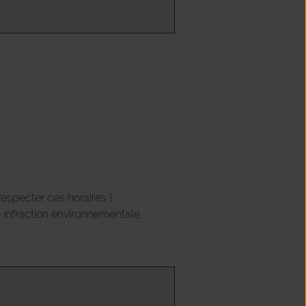
respecter ces horaires !
e infraction environnementale,