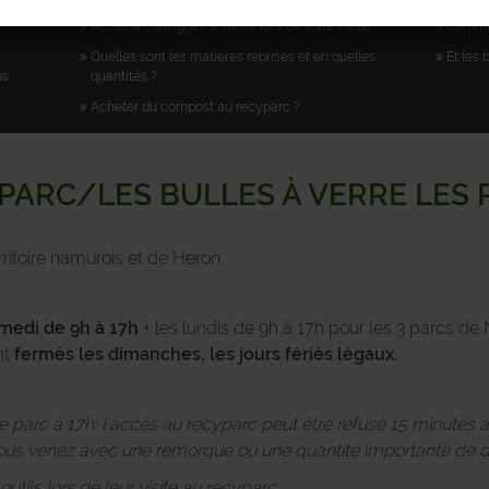
Accès & consignes à suivre lors de votre visite
Commen
Quelles sont les matières reprises et en quelles
Et les 
us
quantités ?
Acheter du compost au recyparc ?
PARC/LES BULLES À VERRE LES
ritoire namurois et de Héron.
medi de 9h à 17h
+ les lundis de 9h à 17h pour les 3 parcs 
nt
fermés les dimanches, les jours fériés légaux.
 le parc à 17h: l’accès au recyparc peut être refusé 15 minutes 
s venez avec une remorque ou une quantité importante de d
tils lors de leur visite au recyparc.