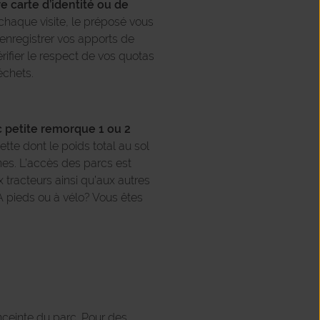
 carte d’identité ou de
chaque visite, le préposé vous
 enregistrer vos apports de
rifier le respect de vos quotas
échets.
c petite remorque 1 ou 2
te dont le poids total au sol
es. L’accès des parcs est
x tracteurs ainsi qu’aux autres
A pieds ou à vélo? Vous êtes
nceinte du parc. Pour des