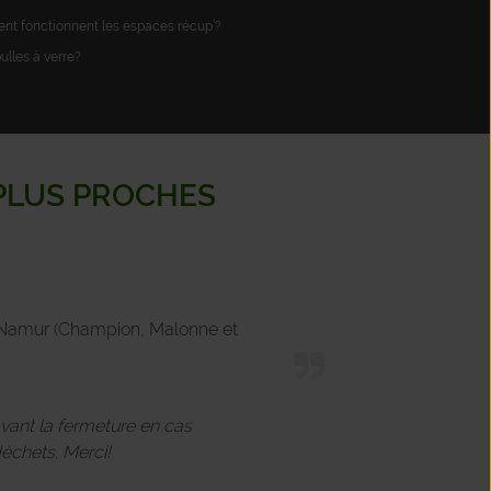
t fonctionnent les espaces récup’?
bulles à verre?
 PLUS PROCHES
de Namur (Champion, Malonne et
avant la fermeture en cas
échets. Merci!