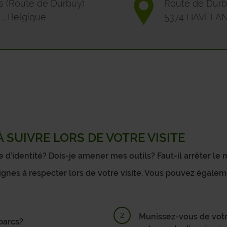
SAMBREVILLE
s (Route de Durbuy)
Route de Durbu
, Belgique
5374 HAVELAN
SOMBREFFE
SOMME-LEUZE
VIROINVAL
VRESSE-SUR-SEMOIS
WALCOURT
 SUIVRE LORS DE VOTRE VISITE
YVOIR
d’identité? Dois-je amener mes outils? Faut-il arrêter le
ignes à respecter lors de votre visite. Vous pouvez égale
Munissez-vous de votre
parcs?