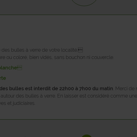
JEMEPPE-SUR-SAMBRE
LA BRUYERE
METTET
NAMUR
des bulles à verre de votre localité.
lore ou coloré, bien vidés, sans bouchon ni couvercle.
OHEY
e blanche
ONHAYE
rte
 des bulles est interdit de 22h00 à 7h00 du matin
. Merci de 
PHILIPPEVILLE
ts autour des bulles à verre. En laisser est considéré comme un
s et judiciaires.
PROFONDEVILLE
ROCHEFORT