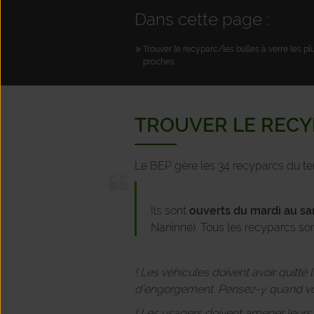
Dans cette page :
Trouver le recyparc/les bulles à verre les pl
proches
TROUVER LE RECY
Le BEP gère les 34 recyparcs du ter
Ils sont
ouverts du
mardi au sa
Naninne). Tous les recyparcs so
! Les véhicules doivent avoir quitté
d’engorgement. Pensez-y quand vou
! Les usagers doivent amener leurs ou