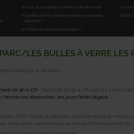
Accès & consignes à suivre lors de votre visite
Commen
Quelles sont les matières reprises et en quelles
Et les 
us
quantités ?
Acheter du compost au recyparc ?
PARC/LES BULLES À VERRE LES
ritoire namurois et de Héron.
medi de 9h à 17h
+ les lundis de 9h à 17h pour les 3 parcs 
nt
fermés les dimanches, les jours fériés légaux.
 le parc à 17h: l’accès au recyparc peut être refusé 15 minutes 
s venez avec une remorque ou une quantité importante de d
tils lors de leur visite au recyparc.