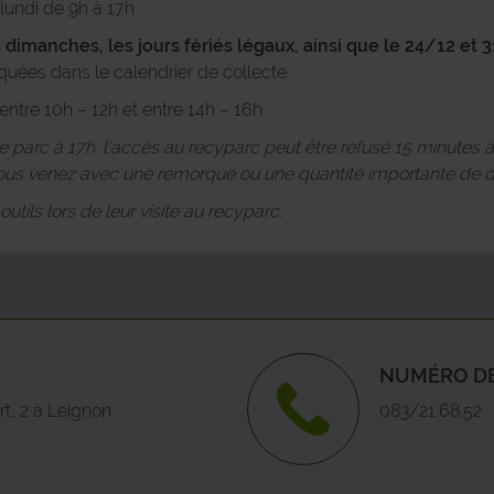
lundi de 9h à 17h.
 dimanches, les jours fériés légaux, ainsi que le 24/12 et 3
COUVIN
Maff
quées dans le calendrier de collecte.
DINANT
Méa
ntre 10h – 12h et entre 14h – 16h.
 le parc à 17h: l’accès au recyparc peut être refusé 15 minutes 
DOISCHE
Miéc
s venez avec une remorque ou une quantité importante de d
tils lors de leur visite au recyparc.
EGHEZEE
Mon
FERNELMONT
Oss
FLOREFFE
Porc
NUMÉRO DE
FLORENNES
Verl
t, 2 à Leignon
083/21.68.52
FOSSES-LA-VILLE
FROIDCHAPELLE