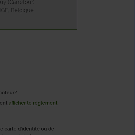
y (Carrefour)
GE, Belgique
 moteur?
ment
afficher le réglement
 carte d’identité ou de