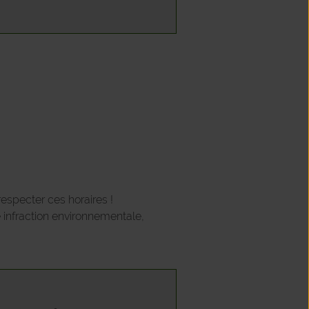
respecter ces horaires !
e infraction environnementale,