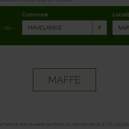
Commune
Locali
-
ou
-
ANDENNE
Bars
ANHEE
Barv
ASSESSE
Borm
MAFFE
BEAURAING
Doy
BIEVRE
Flos
CERFONTAINE
Have
 de Namur sont ouverts du mardi au samedi de 9h à 17h. Les 
CINEY
Jene