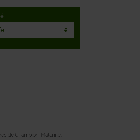
té
y
aux-Condroz
enville
on
toy
lange
parcs de Champion, Malonne,
ffe