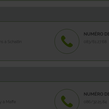
GEDINNE
GEMBLOUX
NUMÉRO DE
GESVES
ns à Schaltin
083/61.27.68
HAMOIS
HASTIERE
HAVELANGE
HERON
NUMÉRO DE
HOUYET
y à Maffe
086/32.25.84