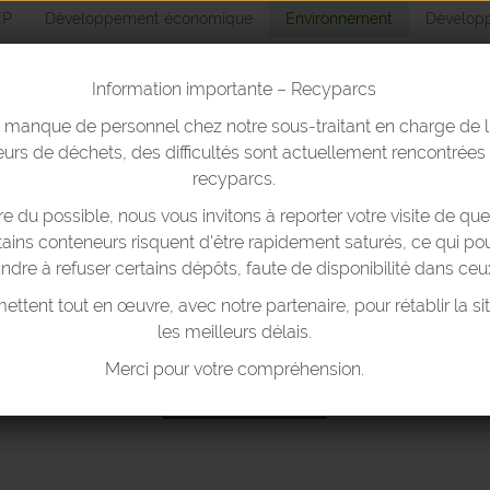
EP
Développement économique
Environnement
Développ
Information importante – Recyparcs
n manque de personnel chez notre sous-traitant en charge de l
Environnemen
urs de déchets, des difficultés sont actuellement rencontrées
recyparcs.
 du possible, nous vous invitons à reporter votre visite de que
yparcs & bulles
Trier ses déchets
Réduire ses déchets
T
rtains conteneurs risquent d'être rapidement saturés, ce qui pou
indre à refuser certains dépôts, faute de disponibilité dans ceu
ttent tout en œuvre, avec notre partenaire, pour rétablir la si
les meilleurs délais.
CYPARCS ET BULLES À VE
Merci pour votre compréhension.