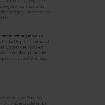
chaque visite, le préposé vous
 enregistrer vos apports de
rifier le respect de vos quotas
échets.
c petite remorque 1 ou 2
te dont le poids total au sol
es. L’accès des parcs est
x tracteurs ainsi qu’aux autres
A pieds ou à vélo? Vous êtes
nceinte du parc. Pour des
fluidité de la circulation, par