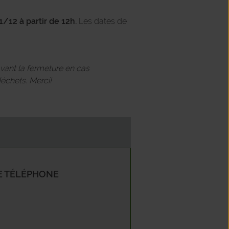
1/12 à partir de 12h.
Les dates de
e
n
avant la fermeture en cas
ret
échets. Merci!
tegnet
ogne
heresse
 TÉLÉPHONE
ée