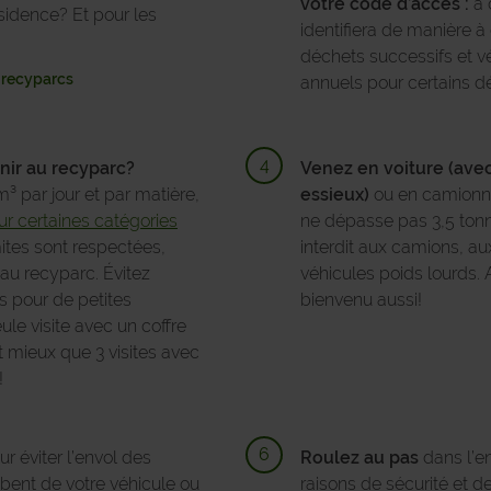
votre code d’accès :
à 
idence? Et pour les
identifiera de manière à
déchets successifs et vé
x recyparcs
annuels pour certains d
nir au recyparc?
Venez en voiture (ave
m³ par jour et par matière,
essieux)
ou en camionnet
r certaines catégories
ne dépasse pas 3,5 tonn
ites sont respectées,
interdit aux camions, au
au recyparc. Évitez
véhicules poids lourds. 
s pour de petites
bienvenu aussi!
le visite avec un coffre
st mieux que 3 visites avec
!
r éviter l’envol des
Roulez au pas
dans l’e
bent de votre véhicule ou
raisons de sécurité et de 