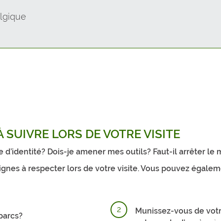
SAMBREVILLE
lgique
SOMBREFFE
SOMME-LEUZE
VIROINVAL
VRESSE-SUR-SEMOIS
WALCOURT
 SUIVRE LORS DE VOTRE VISITE
YVOIR
d’identité? Dois-je amener mes outils? Faut-il arrêter le
ignes à respecter lors de votre visite. Vous pouvez égale
Munissez-vous de votre
parcs?