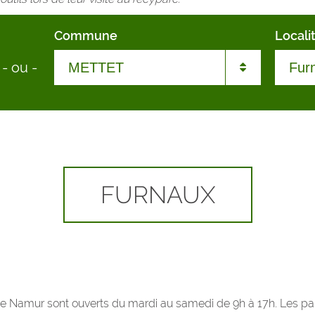
Commune
Locali
-
ou
-
ANDENNE
Bie
ANHEE
Bies
ASSESSE
Boss
FURNAUX
BEAURAING
Deva
BIEVRE
Erme
CERFONTAINE
Furn
 de Namur sont ouverts du mardi au samedi de 9h à 17h. Les 
CINEY
Gon