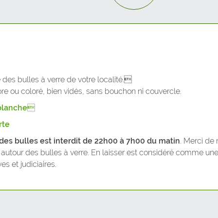
JEMEPPE-SUR-SAMBRE
LA BRUYERE
METTET
NAMUR
des bulles à verre de votre localité.
lore ou coloré, bien vidés, sans bouchon ni couvercle.
OHEY
e blanche
ONHAYE
rte
 des bulles est interdit de 22h00 à 7h00 du matin
. Merci de 
PHILIPPEVILLE
ts autour des bulles à verre. En laisser est considéré comme un
s et judiciaires.
PROFONDEVILLE
ROCHEFORT