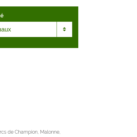
té
sme
merée
ière
nt-les-Bois
ton-sur-Biert
aux
parcs de Champion, Malonne,
oy