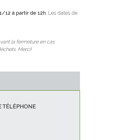
1/12 à partir de 12h.
Les dates de
x
Bruyères
avant la fermeture en cas
on
échets. Merci!
et
aury
 TÉLÉPHONE
t-Gérard