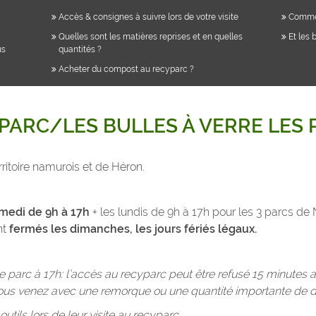
Accès & consignes à suivre lors de votre visite
Commen
Quelles sont les matières reprises et en quelles
Et les 
us
quantités ?
Acheter du compost au recyparc ?
PARC/LES BULLES À VERRE LES
ritoire namurois et de Héron.
medi de 9h à 17h
+ les lundis de 9h à 17h pour les 3 parcs 
nt
fermés les dimanches, les jours fériés légaux.
 le parc à 17h: l’accès au recyparc peut être refusé 15 minutes 
s venez avec une remorque ou une quantité importante de d
tils lors de leur visite au recyparc.