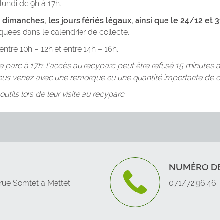
lundi de 9h à 17h.
 dimanches, les jours fériés légaux, ainsi que le 24/12 et 3
COUVIN
Grau
quées dans le calendrier de collecte.
DINANT
Les 
ntre 10h – 12h et entre 14h – 16h.
 le parc à 17h: l’accès au recyparc peut être refusé 15 minutes 
DOISCHE
Mais
s venez avec une remorque ou une quantité importante de d
tils lors de leur visite au recyparc.
EGHEZEE
Mett
FERNELMONT
Oret
FLOREFFE
Pont
NUMÉRO DE
FLORENNES
Prée
 rue Somtet à Mettet
071/72.96.46
FOSSES-LA-VILLE
Sain
FROIDCHAPELLE
Scry