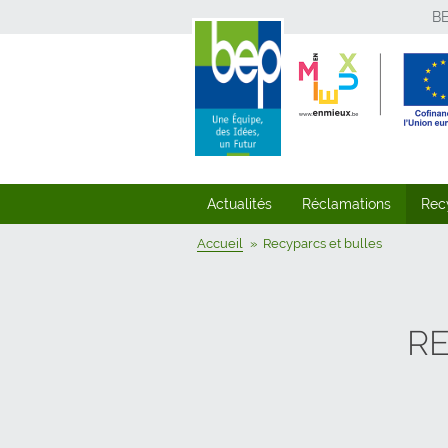
B
Actualités
Réclamations
Rec
Accueil
Recyparcs et bulles
RE