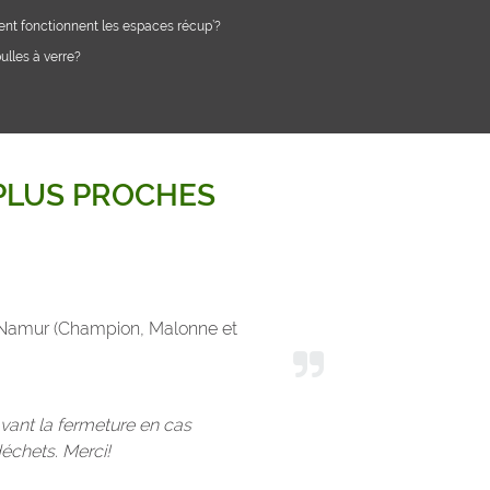
t fonctionnent les espaces récup’?
bulles à verre?
 PLUS PROCHES
de Namur (Champion, Malonne et
avant la fermeture en cas
échets. Merci!