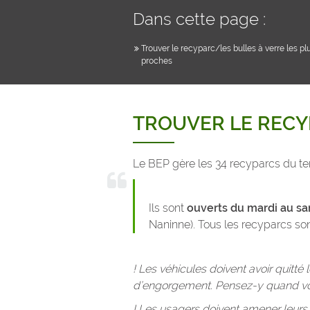
Dans cette page :
Trouver le recyparc/les bulles à verre les pl
proches
TROUVER LE RECY
Le BEP gère les 34 recyparcs du ter
Ils sont
ouverts du
mardi au sa
Naninne). Tous les recyparcs so
! Les véhicules doivent avoir quitté
d’engorgement. Pensez-y quand vou
! Les usagers doivent amener leurs ou