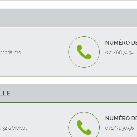
GEDINNE
Stav
GEMBLOUX
Wag
NUMÉRO DE
GESVES
 Morialmé
071/68.74.34
HAMOIS
HASTIERE
HAVELANGE
LLE
HERON
NUMÉRO DE
HOUYET
 32 à Vitrival
071/71.30.56