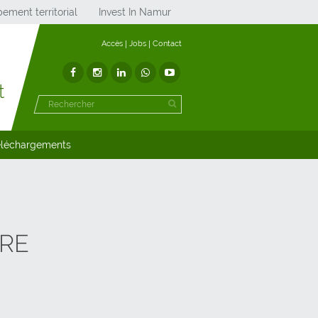
ement territorial
Invest In Namur
Accès
Jobs
Contact
t
éléchargements
RRE