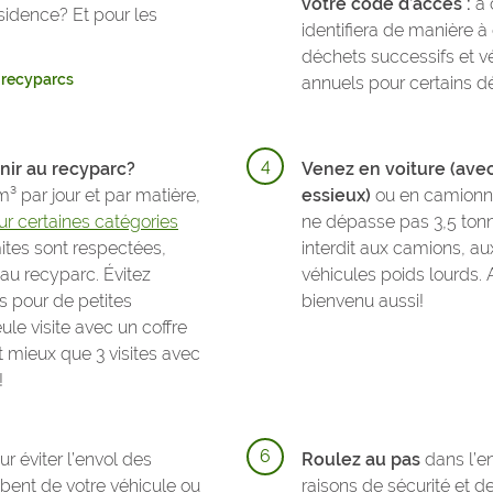
votre code d’accès :
à 
idence? Et pour les
identifiera de manière à
déchets successifs et vé
x recyparcs
annuels pour certains d
nir au recyparc?
Venez en voiture (ave
m³ par jour et par matière,
essieux)
ou en camionnet
r certaines catégories
ne dépasse pas 3,5 tonn
ites sont respectées,
interdit aux camions, au
au recyparc. Évitez
véhicules poids lourds. 
s pour de petites
bienvenu aussi!
le visite avec un coffre
st mieux que 3 visites avec
!
r éviter l’envol des
Roulez au pas
dans l’e
bent de votre véhicule ou
raisons de sécurité et de 