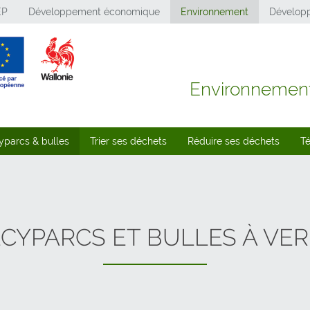
EP
Développement économique
Environnement
Développ
Environnemen
yparcs & bulles
Trier ses déchets
Réduire ses déchets
T
CYPARCS ET BULLES À VE