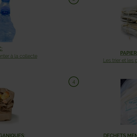
SO
SO
VIR
:
PAPIE
VRE
enter à la collecte
Les trier et les
WA
YVO
GANIQUES:
DECHETS MEN