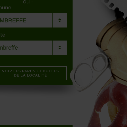
-
ou
-
mune
ité
DENNE
HEE
gnée
SESSE
VOIR LES PARCS ET BULLES
ny
DE LA LOCALITÉ
AURAING
breffe
VRE
grinne
FONTAINE
EY