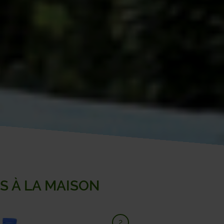
LA 
ME
NA
OH
ON
PHI
PRO
S À LA MAISON
RO
SAM