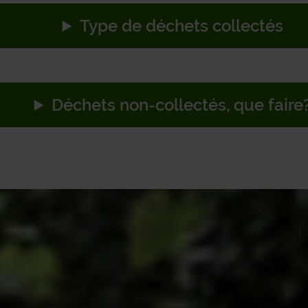
11
12
13
14
15
GE
Type de déchets collectés
8
19
20
21
22
GE
GE
5
26
27
28
29
Déchets non-collectés, que faire
HA
HAS
HA
HE
HO
JE