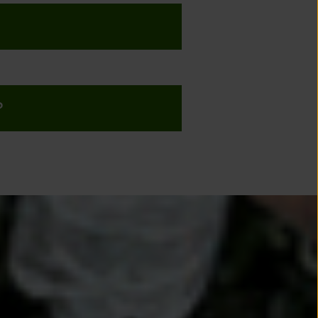
DINNE
MBLOUX
SVES
?
MOIS
TIERE
VELANGE
RON
UYET
MEPPE-SUR-SAMBRE