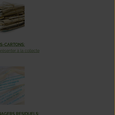
MBREFFE
MME-LEUZE
OINVAL
RS-CARTONS:
SSE-SUR-SEMOIS
 présenter à la collecte
LCOURT
IR
AGERS RESIDUELS: