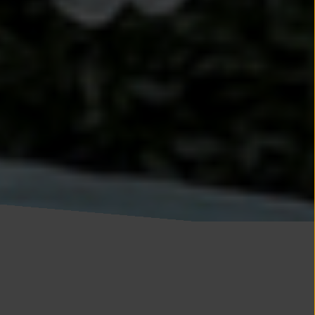
BRUYERE
TTET
MUR
EY
HAYE
LIPPEVILLE
FONDEVILLE
CHEFORT
BREVILLE