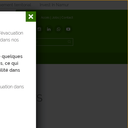
ement territorial
Invest In Namur
Accès
Jobs
Contact
'évacuation
t
 dans nos
de quelques
éléchargements
s, ce qui
ilité dans
tuation dans
DÉCHETS