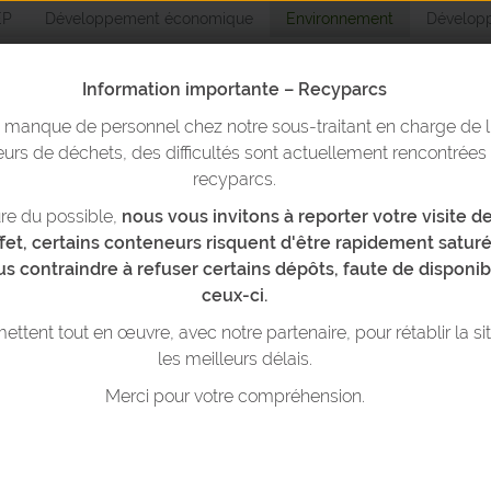
EP
Développement économique
Environnement
Développ
5
16
17
18
19
Information importante – Recyparcs
2
23
24
25
26
n manque de personnel chez notre sous-traitant en charge de l
Environnemen
urs de déchets, des difficultés sont actuellement rencontrées
9
30
1
2
3
recyparcs.
re du possible,
nous vous invitons à reporter votre visite 
yparcs & bulles
Trier ses déchets
Réduire ses déchets
T
6
7
8
9
10
ffet, certains conteneurs risquent d'être rapidement saturé
et les présenter à la collecte
us contraindre à refuser certains dépôts, faute de disponib
ceux-ci.
13
14
15
16
17
ttent tout en œuvre, avec notre partenaire, pour rétablir la si
les meilleurs délais.
0
21
22
23
24
NT
TRIER
ET
PRÉPARER
SES 
Merci pour votre compréhension.
POUR LA COLLECTE?
7
28
29
30
31
3
4
5
6
7