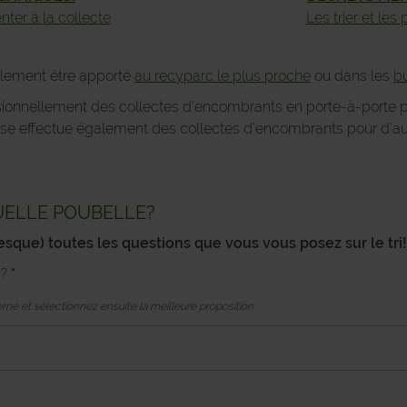
enter à la collecte
Les trier et les
alement être apporté
au recyparc le plus proche
ou dans les
bu
ionnellement des collectes d’encombrants en porte-à-porte 
ise effectue également des collectes d’encombrants pour d’
UELLE POUBELLE?
esque
) toutes les questions que vous vous posez sur le tri!
R?
*
rné et sélectionnez ensuite la meilleure proposition