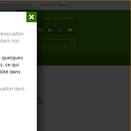
ement territorial
Invest In Namur
Accès
Jobs
Contact
'évacuation
t
 dans nos
de quelques
éléchargements
s, ce qui
ilité dans
tuation dans
DÉCHETS