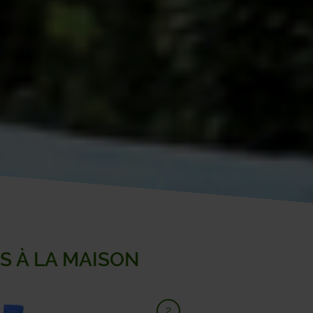
LA 
ME
NA
OH
ON
PHI
PRO
S À LA MAISON
RO
SAM