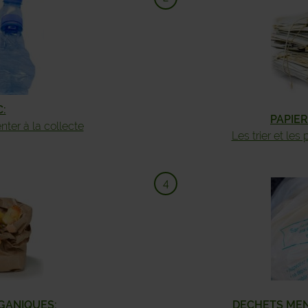
SO
SO
VIR
:
PAPIE
VRE
enter à la collecte
Les trier et les
WA
YVO
GANIQUES:
DECHETS MEN