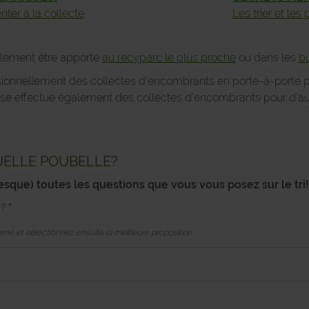
enter à la collecte
Les trier et les
alement être apporté
au recyparc le plus proche
ou dans les
bu
ionnellement des collectes d’encombrants en porte-à-porte 
ise effectue également des collectes d’encombrants pour d’
UELLE POUBELLE?
esque
) toutes les questions que vous vous posez sur le tri!
R?
*
rné et sélectionnez ensuite la meilleure proposition