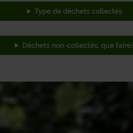
11
12
13
14
15
GE
Type de déchets collectés
8
19
20
21
22
GE
GE
5
26
27
28
29
Déchets non-collectés, que faire
HA
2
3
4
5
6
HAS
9
10
11
12
13
HA
6
17
18
19
20
HE
3
24
25
26
27
HO
0
31
JE