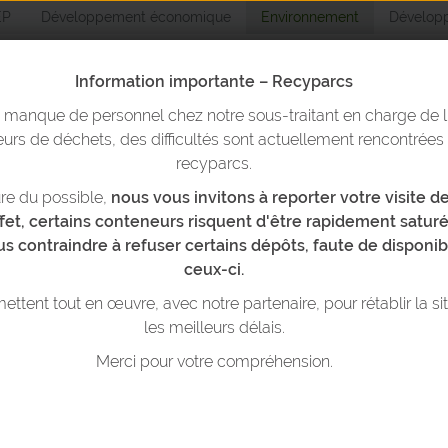
EP
Développement économique
Environnement
Développ
5
16
17
18
19
Information importante – Recyparcs
2
23
24
25
26
n manque de personnel chez notre sous-traitant en charge de l
Environnemen
urs de déchets, des difficultés sont actuellement rencontrées
9
30
1
2
3
recyparcs.
re du possible,
nous vous invitons à reporter votre visite 
yparcs & bulles
Trier ses déchets
Réduire ses déchets
T
6
7
8
9
10
ffet, certains conteneurs risquent d'être rapidement saturé
et les présenter à la collecte
us contraindre à refuser certains dépôts, faute de disponib
ceux-ci.
13
14
15
16
17
ttent tout en œuvre, avec notre partenaire, pour rétablir la si
les meilleurs délais.
0
21
22
23
24
NT
TRIER
ET
PRÉPARER
SES 
Merci pour votre compréhension.
POUR LA COLLECTE?
7
28
29
30
31
3
4
5
6
7