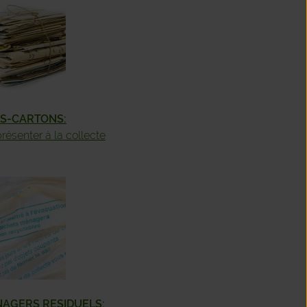
MBREFFE
MME-LEUZE
OINVAL
RS-CARTONS:
SSE-SUR-SEMOIS
 présenter à la collecte
LCOURT
IR
AGERS RESIDUELS: