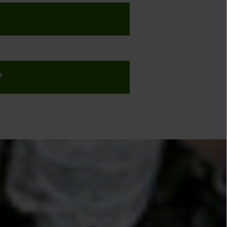
DINNE
MBLOUX
SVES
?
MOIS
TIERE
VELANGE
RON
UYET
MEPPE-SUR-SAMBRE