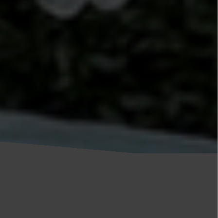
BRUYERE
TTET
MUR
EY
HAYE
LIPPEVILLE
FONDEVILLE
CHEFORT
BREVILLE