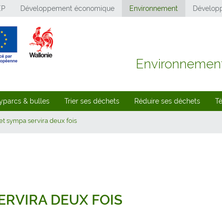
EP
Développement économique
Environnement
Développ
Environnemen
yparcs & bulles
Trier ses déchets
Réduire ses déchets
T
et sympa servira deux fois
ERVIRA DEUX FOIS