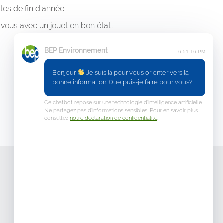
tes de fin d’année.
 vous avec un jouet en bon état…
BEP Environnement
6:51:16 PM
Bonjour
Je suis là pour vous orienter vers la
bonne information. Que puis-je faire pour vous?
Ce chatbot repose sur une technologie d’intelligence artificielle.
Précédent
Suivant
Ne partagez pas d’informations sensibles. Pour en savoir plus,
consultez
notre déclaration de confidentialité
.
Matériel & Animations
Votre e-shop en ligne
Commande du matériel de tri
> pour mon école
> pour un évènement