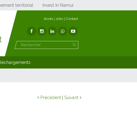
ement territorial
Invest In Namur
Accès
Jobs
Contact
t
éléchargements
Précédent
Suivant