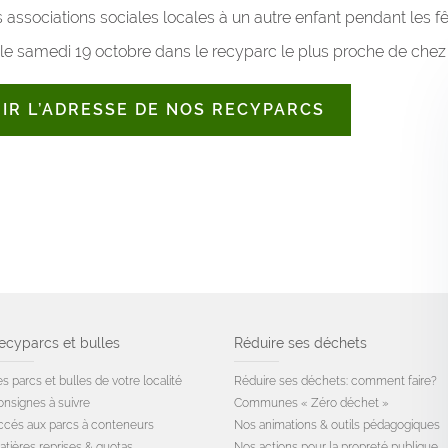
s associations sociales locales à un autre enfant pendant les fê
 le samedi 19 octobre dans le recyparc le plus proche de chez
NIR L’ADRESSE DE NOS RECYPARCS
ecyparcs et bulles
Réduire ses déchets
s parcs et bulles de votre localité
Réduire ses déchets: comment faire?
onsignes à suivre
Communes « Zéro déchet »
ccés aux parcs à conteneurs
Nos animations & outils pédagogiques
atières reprises & quotas
Nos actions pour la propreté publique