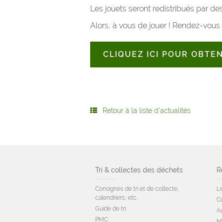
Les jouets seront redistribués par de
Alors, à vous de jouer ! Rendez-vous
CLIQUEZ ICI POUR OBTE
Retour à la liste d'actualités
Tri & collectes des déchets
R
Consignes de tri et de collecte,
Le
calendriers, etc.
C
Guide de tri
A
PMC
M