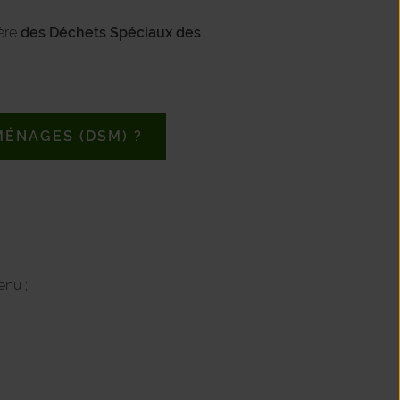
ière
des Déchets Spéciaux des
MÉNAGES (DSM) ?
enu ;