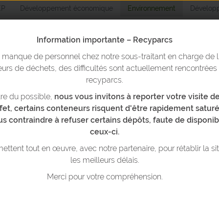
EP
Développement économique
Environnement
Développ
Information importante – Recyparcs
n manque de personnel chez notre sous-traitant en charge de l
Environnemen
urs de déchets, des difficultés sont actuellement rencontrées
recyparcs.
re du possible,
nous vous invitons à reporter votre visite 
yparcs & bulles
Trier ses déchets
Réduire ses déchets
T
ffet, certains conteneurs risquent d'être rapidement saturé
us contraindre à refuser certains dépôts, faute de disponib
es : ne jetez plus vos restes n’importe où !
ceux-ci.
ttent tout en œuvre, avec notre partenaire, pour rétablir la si
les meilleurs délais.
Merci pour votre compréhension.
TEZ PLUS VOS RESTES N'IMPORTE 