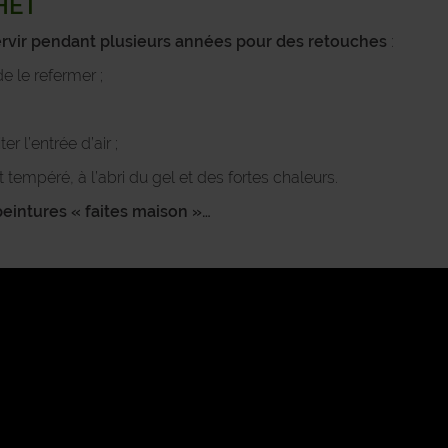
CHET
ervir pendant plusieurs années pour des retouches
:
e le refermer ;
er l’entrée d’air ;
tempéré, à l’abri du gel et des fortes chaleurs.
peintures « faites maison »…