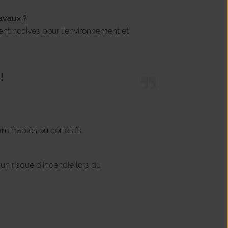
avaux ?
ent nocives pour l’environnement et
!
flammables ou corrosifs.
un risque d’incendie lors du