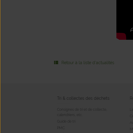
Retour à la liste d'actualités
Tri & collectes des déchets
R
Consignes de tri et de collecte,
Le
calendriers, etc.
C
Guide de tri
A
PMC
M