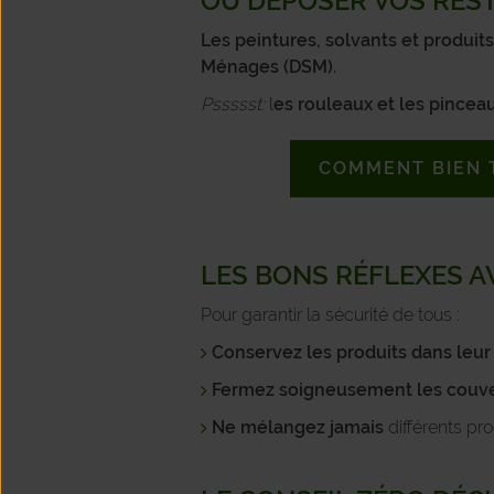
OÙ DÉPOSER VOS REST
Les peintures, solvants et produits
Ménages (DSM).
Pssssst:
l
es rouleaux et les pincea
COMMENT BIEN T
LES BONS RÉFLEXES A
Pour garantir la sécurité de tous :
Conservez les produits dans leur
Fermez soigneusement les couv
Ne mélangez jamais
différents pr