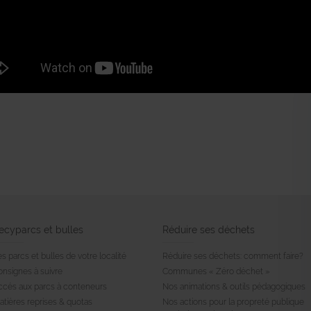
ecyparcs et bulles
Réduire ses déchets
s parcs et bulles de votre localité
Réduire ses déchets: comment faire?
onsignes à suivre
Communes « Zéro déchet »
ccés aux parcs à conteneurs
Nos animations & outils pédagogiques
atières reprises & quotas
Nos actions pour la propreté publique