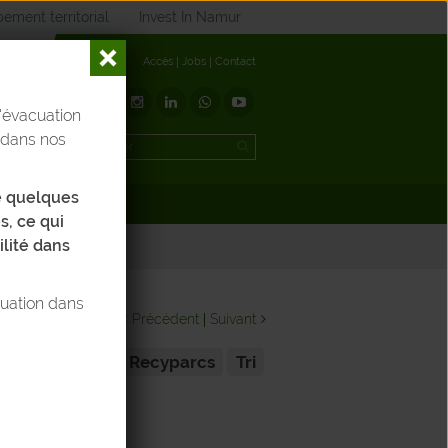
ement territorial
Invest In Namur
Accès
Jobs
Contact
'évacuation
t
 dans nos
de quelques
éléchargements
s, ce qui
ilité dans
tuation dans
Précédent
Suivant
Recyparcs
Tri
OÙ !