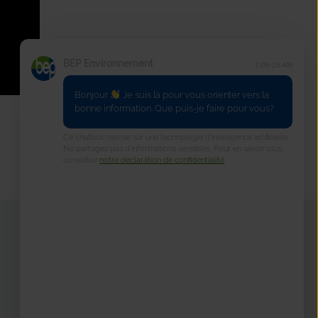
BEP Environnement
7:09:25 AM
Bonjour
Je suis là pour vous orienter vers la
bonne information. Que puis-je faire pour vous?
Ce chatbot repose sur une technologie d’intelligence artificielle.
Précédent
Suivant
Ne partagez pas d’informations sensibles. Pour en savoir plus,
consultez
notre déclaration de confidentialité
.
Matériel & Animations
Votre e-shop en ligne
Commande du matériel de tri
> pour mon école
> pour un évènement