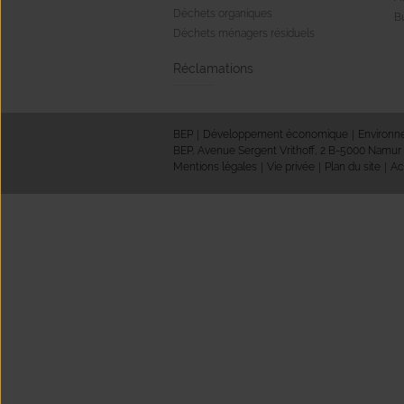
Déchets organiques
Bu
Déchets ménagers résiduels
Réclamations
BEP
Développement économique
Environ
BEP, Avenue Sergent Vrithoff, 2 B-5000 Namur
Mentions légales
Vie privée
Plan du site
Ac