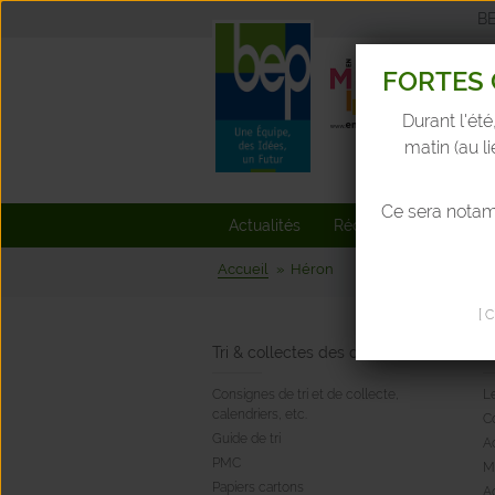
B
FORTES 
Durant l'été
matin (au l
Ce sera nota
Actualités
Réclamations
Rec
Accueil
Héron
[ 
Tri & collectes des déchets
R
Consignes de tri et de collecte,
Le
calendriers, etc.
C
Guide de tri
A
PMC
M
Papiers cartons
A