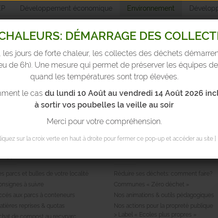
EP
Développement économique
Environnement
Développ
CHALEURS: DÉMARRAGE DES COLLECTE
, les jours de forte chaleur, les collectes des déchets démarre
Environnemen
ieu de 6h). Une mesure qui permet de préserver les équipes de
quand les températures sont trop élevées.
mment le cas
du lundi
10 Août au vendredi 14 Août 2026
inc
yparcs & bulles
Trier ses déchets
Réduire ses déchets
T
à sortir vos poubelles la veille au soir
Merci pour votre compréhension.
Cliquez sur la croix verte en haut à droite pour fermer ce pop-up et accéder au site ]
ecyparcs et bulles
Réduire ses déchets
s parcs et bulles de votre localité
Réduire ses déchets: comment faire?
onsignes à suivre
Communes « Zéro déchet »
ccés aux parcs à conteneurs
Nos animations & outils pédagogiques
atières reprises & quotas
Nos actions pour la propreté publique
> Label « Ecoles plus propres »
chat de compost au recyparc