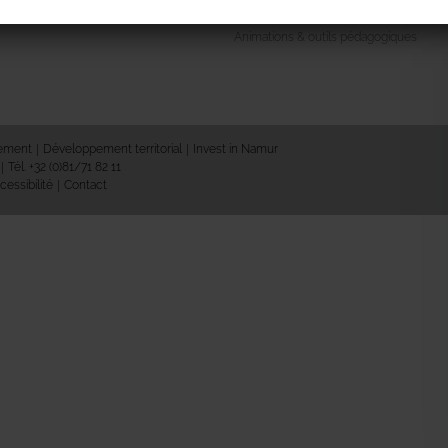
> Opération « Grand nettoyage »
lles à verre
Animations & outils pédagogiques
nement
Développement territorial
Invest in Namur
Tél. +32 (0)81/71 82 11
cessibilité
Contact