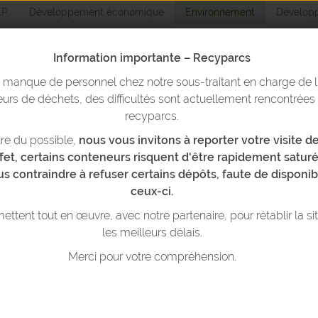
EP
Développement économique
Environnement
Développ
Information importante – Recyparcs
n manque de personnel chez notre sous-traitant en charge de l
Environnemen
urs de déchets, des difficultés sont actuellement rencontrées
recyparcs.
re du possible,
nous vous invitons à reporter votre visite 
yparcs & bulles
Trier ses déchets
Réduire ses déchets
T
ffet, certains conteneurs risquent d'être rapidement saturé
us contraindre à refuser certains dépôts, faute de disponib
ceux-ci.
ttent tout en œuvre, avec notre partenaire, pour rétablir la si
ecyparcs et bulles
Réduire ses déchets
les meilleurs délais.
s parcs et bulles de votre localité
Réduire ses déchets: comment faire?
Merci pour votre compréhension.
onsignes à suivre
Communes « Zéro déchet »
ccés aux parcs à conteneurs
Nos animations & outils pédagogiques
atières reprises & quotas
Nos actions pour la propreté publique
> Label « Ecoles plus propres »
chat de compost au recyparc