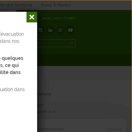
ement territorial
Invest In Namur
Accès
Jobs
Contact
'évacuation
t
 dans nos
de quelques
éléchargements
s, ce qui
ilité dans
tuation dans
Matériel & Animations
Votre e-shop en ligne
Commande du matériel de tri
> pour mon école
> pour un évènement
BEP Environnement
> pour une entreprise
5:55:09 PM