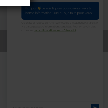
Téléchargements
Bonjour
Je suis là pour vous orienter vers la
bonne information. Que puis-je faire pour vous?
Télécharger nos brochures
Ce chatbot repose sur une technologie d’intelligence artificielle.
Ne partagez pas d’informations sensibles. Pour en savoir plus,
consultez
notre déclaration de confidentialité
.