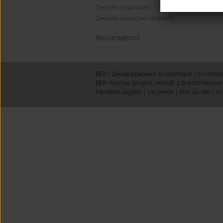
Déchets organiques
Bu
Déchets ménagers résiduels
Réclamations
BEP
Développement économique
Environ
BEP, Avenue Sergent Vrithoff, 2 B-5000 Namur
Mentions légales
Vie privée
Plan du site
Ac