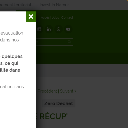
ement territorial
Invest In Namur
Accès
Jobs
Contact
'évacuation
t
 dans nos
de quelques
éléchargements
s, ce qui
ilité dans
tuation dans
Précédent
Suivant
Zéro Déchet
ER, ENTRE RÉCUP'