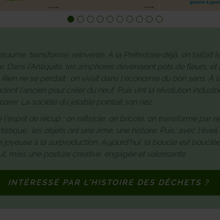
ourne, transforme, réinvente. À la Préhistoire déjà, on taillait 
e. Dans l’Antiquité, les amphores devenaient pots de fleurs, 
r. Rien ne se perdait : on vivait dans l’économie du bon sens. À 
dent l’ancien pour créer du neuf. Puis vint la révolution industr
arer. La société du jetable pointait son nez.
 l’esprit de récup : on rafistole, on bricole, on transforme par
tistique : les objets ont une âme, une histoire. Puis, avec l’év
 joyeuse à la surproduction. Aujourd’hui, la boucle est bouclé
aut, mais une posture créative, engagée et valorisante.
INTÉRESSÉ PAR L’HISTOIRE DES DÉCHETS ?