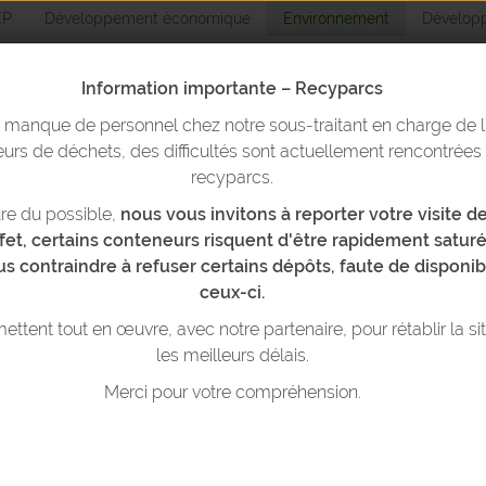
EP
Développement économique
Environnement
Développ
Information importante – Recyparcs
n manque de personnel chez notre sous-traitant en charge de l
Environnemen
urs de déchets, des difficultés sont actuellement rencontrées
recyparcs.
re du possible,
nous vous invitons à reporter votre visite 
yparcs & bulles
Trier ses déchets
Réduire ses déchets
T
ffet, certains conteneurs risquent d'être rapidement saturé
us contraindre à refuser certains dépôts, faute de disponib
e 4/10 ] La « réemploi attitude »: Détourner, entre récup’ et chef d’œuvre
ceux-ci.
ttent tout en œuvre, avec notre partenaire, pour rétablir la si
les meilleurs délais.
Merci pour votre compréhension.
A "RÉEMPLOI ATTITUDE": DÉTOURN