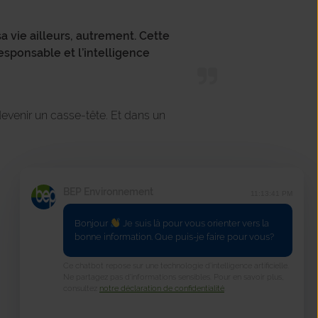
a vie ailleurs, autrement.
Cette
responsable et l’intelligence
devenir un casse-tête. Et dans un
BEP Environnement
11:13:41 PM
Bonjour
Je suis là pour vous orienter vers la
bonne information. Que puis-je faire pour vous?
Ce chatbot repose sur une technologie d’intelligence artificielle.
Ne partagez pas d’informations sensibles. Pour en savoir plus,
Précédent
Suivant
consultez
notre déclaration de confidentialité
.