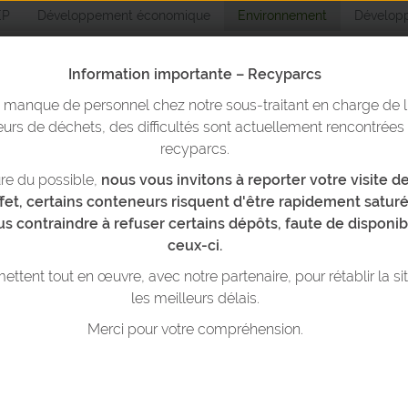
EP
Développement économique
Environnement
Développ
Information importante – Recyparcs
n manque de personnel chez notre sous-traitant en charge de l
Environnemen
urs de déchets, des difficultés sont actuellement rencontrées
recyparcs.
re du possible,
nous vous invitons à reporter votre visite 
yparcs & bulles
Trier ses déchets
Réduire ses déchets
T
ffet, certains conteneurs risquent d'être rapidement saturé
us contraindre à refuser certains dépôts, faute de disponib
t créer un club d’entretien vélo ?
ceux-ci.
ttent tout en œuvre, avec notre partenaire, pour rétablir la si
les meilleurs délais.
Merci pour votre compréhension.
 CLUB D’ENTRETIEN VÉLO ?