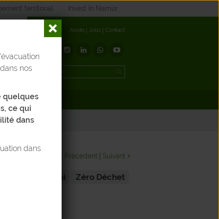
ement territorial
Invest In Namur
Accès
Jobs
Contact
'évacuation
t
 dans nos
de quelques
éléchargements
s, ce qui
ilité dans
tuation dans
Précédent
Suivant
Réemploi
Zéro Déchet