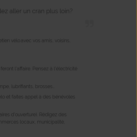
ez aller un cran plus loin?
ien vélo avec vos amis, voisins,
nt l’affaire. Pensez à l’électricité
mpe, lubrifiants, brosses…
élo et faites appel à des bénévoles
ires d’ouverture). Rédigez des
mmerces locaux, municipalité,