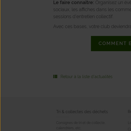
Le faire connaître:
Organisez un évé
sociaux, les affiches dans les comme
sessions d’entretien collectif.
Avec ces bases, votre club deviendra 
COMMENT E
Retour à la liste d'actualités
Tri & collectes des déchets
R
Consignes de tri et de collecte,
Le
calendriers, etc.
C