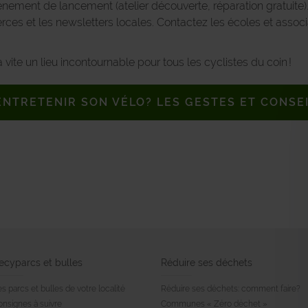
nement de lancement (atelier découverte, réparation gratuite
rces et les newsletters locales. Contactez les écoles et assoc
vite un lieu incontournable pour tous les cyclistes du coin !
NTRETENIR SON VÉLO? LES GESTES ET CONSEI
ecyparcs et bulles
Réduire ses déchets
s parcs et bulles de votre localité
Réduire ses déchets: comment faire?
onsignes à suivre
Communes « Zéro déchet »