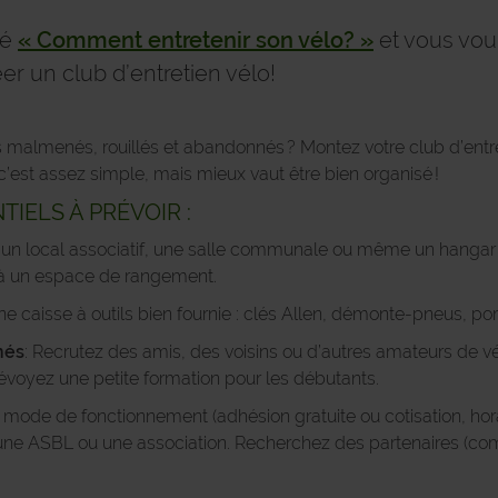
té
« Comment entretenir son vélo? »
et vous voul
er un club d’entretien vélo!
 malmenés, rouillés et abandonnés ? Montez votre club d’entret
 c’est assez simple, mais mieux vaut être bien organisé !
TIELS À PRÉVOIR :
un local associatif, une salle communale ou même un hangar fero
et à un espace de rangement.
e caisse à outils bien fournie : clés Allen, démonte-pneus, po
nés
: Recrutez des amis, des voisins ou d’autres amateurs de v
voyez une petite formation pour les débutants.
 mode de fonctionnement (adhésion gratuite ou cotisation, hora
r une ASBL ou une association. Recherchez des partenaires (co