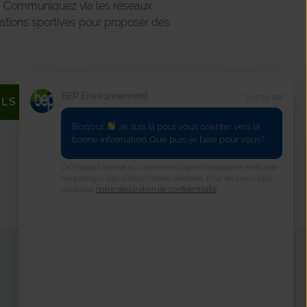
). Communiquez via les réseaux
iations sportives pour proposer des
BEP Environnement
7:27:23 PM
LS DE BASE
Bonjour
Je suis là pour vous orienter vers la
bonne information. Que puis-je faire pour vous?
Ce chatbot repose sur une technologie d’intelligence artificielle.
Précédent
Suivant
Ne partagez pas d’informations sensibles. Pour en savoir plus,
consultez
notre déclaration de confidentialité
.
Matériel & Animations
Votre e-shop en ligne
Commande du matériel de tri